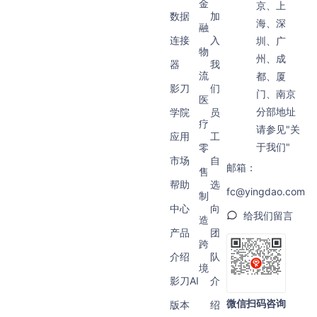
金
京、上
数据
加
海、深
融
连接
入
圳、广
物
州、成
器
我
流
都、厦
影刀
们
门、南京
医
分部地址
学院
员
疗
请参见"关
应用
工
于我们"
零
市场
自
邮箱：
售
帮助
选
fc@yingdao.com
制
中心
向
给我们留言
造
产品
团
跨
介绍
队
境
影刀AI
介
微信扫码咨询
版本
绍