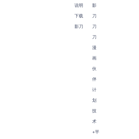
说明
影
下载
刀
影刀
刀
刀
漫
画
伙
伴
计
划
技
术
+平