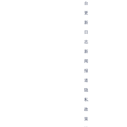
台
更
新
日
志
新
闻
报
道
隐
私
政
策