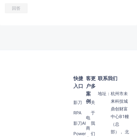
回答
快捷
客
更
联系我们
入口
户
多
案
地址：
杭州市未
例
来科技城
影刀
关
鼎创财富
RPA
于
中心B1幢
电
影刀AI
我
（总
商
部）， 北
Power
们