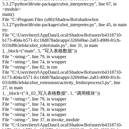
5.3.27\python\lib\site-packages\xbot_interpreter.py", line 67, in
<module>
main()
File "C:\Program Files (x86)\ShadowBot\shadowbot-
5.3.27\python\lib\site-packages\xbot_interpreter.py", line 45, in main
try:
File "C:\Users\beryl\AppData\Local\ShadowBot\users\b4318710-
b173-404a-b571-fcc18d878ada\apps\326949ae-2a83-4900-81cb-
031bf8b3eb4a\xbot_robot\main.py", line 31, in main
], _block=("main", 5, "写入表格数据"))
File "<string>", line 79, in wrapper
File "<string>", line 74, in wrapper
File "<string>", line 82, in run
File "C:\Users\beryl\AppData\Local\ShadowBot\users\b4318710-
b173-404a-b571-fcc18d878ada\apps\326949ae-2a83-4900-81cb-
031bf8b3eb4a\xbot_extensions\activity_feishu\process3.py", line
27, in main
}, _block=("A_02_写入表格数据", 1, "调用模块"))
File "<string>", line 79, in wrapper
File "<string>", line 74, in wrapper
File "<string>", line 79, in wrapper
File "<string>", line 74, in wrapper
File "<string>", line 37, in invoke_module
File "C:\Users\beryl\AppData\Local\ShadowBot\users\b4318710-