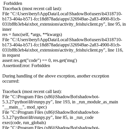
Forbidden
Traceback (most recent call last):
File "C:\Users\beryl\AppData\Local\ShadowBot\users\b4318710-
b173-404a-b571-fcc18d878ada\apps\326949ae-2a83-4900-81cb-
031bf8b3eb4a\xbot_extensions\activity_feishu\client.py", line 95, in
inner
res = func(self, *args, **kwargs)
File "C:\Users\beryl\AppData\Local\ShadowBot\users\b4318710-
b173-404a-b571-fcc18d878ada\apps\326949ae-2a83-4900-81cb-
031bf8b3eb4a\xbot_extensions\activity_feishu\client.py", line 116,
in request
assert res.get("code") == 0, res.get('msg')
AssertionError: Forbidden
During handling of the above exception, another exception
occurred:
Traceback (most recent call last):
File "C:\Program Files (x86)\ShadowBot\shadowbot-
5.3.27\python\lib\runpy.py", line 193, in _run_module_as_main
"__main__", mod_spec)
File "C:\Program Files (x86)\ShadowBot\shadowbot-
5.3.27\python\lib\runpy.py", line 85, in _run_code
exec(code, run_globals)
File "C:\Program Files (x86)\ShadowBot\shadowbot-