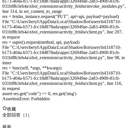
b173-404a-b571-fcc18d878ada\apps\326949ae-2a83-4900-81cb-
031bf8b3eb4a\xbot_extensions\activity_feishu\invoke_modules.py",
line 314, in set_content_to_range
res = feishu_instance.request("PUT", api=api, payload=payload)
File "C:\Users\beryl\AppData\Local\ShadowBot\users\b4318710-
b173-404a-b571-fcc18d878ada\apps\326949ae-2a83-4900-81cb-
031bf8b3eb4a\xbot_extensions\activity_feishu\client.py", line 207,
in request
res = super().request(method, api, payload)
File "C:\Users\beryl\AppData\Local\ShadowBot\users\b4318710-
b173-404a-b571-fcc18d878ada\apps\326949ae-2a83-4900-81cb-
031bf8b3eb4a\xbot_extensions\activity_feishu\client.py", line 98, in
inner
res = func(self, *args, **kwargs)
File "C:\Users\beryl\AppData\Local\ShadowBot\users\b4318710-
b173-404a-b571-fcc18d878ada\apps\326949ae-2a83-4900-81cb-
031bf8b3eb4a\xbot_extensions\activity_feishu\client.py", line 116,
in request
assert res.get("code") == 0, res.get('msg')
AssertionError: Forbidden
收藏
全部
回答
（
1
）
最新