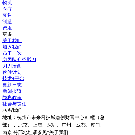
物流
医疗
零售
制造
跨境
更多
关于我们
加入我们
员工自选
向团队介绍影刀
刀刀漫画
伙伴计划
技术+平台
更新日志
新闻报道
隐私政策
社会与责任
联系我们
地址：
杭州市未来科技城鼎创财富中心B1幢（总
部）， 北京、上海、深圳、广州、成都、厦门、
南京 分部地址请参见"关于我们"