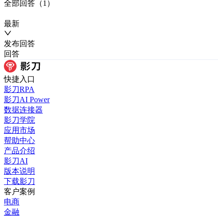
全部
回答
（
1
）
最新
发布
回答
回答
快捷入口
影刀RPA
影刀AI Power
数据连接器
影刀学院
应用市场
帮助中心
产品介绍
影刀AI
版本说明
下载影刀
客户案例
电商
金融