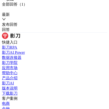
全部
回答
（
1
）
最新
发布
回答
回答
快捷入口
影刀RPA
影刀AI Power
数据连接器
影刀学院
应用市场
帮助中心
产品介绍
影刀AI
版本说明
下载影刀
客户案例
电商
金融