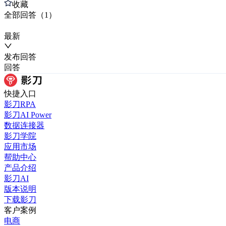
收藏
全部
回答
（
1
）
最新
发布
回答
回答
快捷入口
影刀RPA
影刀AI Power
数据连接器
影刀学院
应用市场
帮助中心
产品介绍
影刀AI
版本说明
下载影刀
客户案例
电商