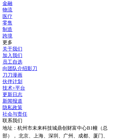
金融
物流
医疗
零售
制造
跨境
更多
关于我们
加入我们
员工自选
向团队介绍影刀
刀刀漫画
伙伴计划
技术+平台
更新日志
新闻报道
隐私政策
社会与责任
联系我们
地址：
杭州市未来科技城鼎创财富中心B1幢（总
部）， 北京、上海、深圳、广州、成都、厦门、