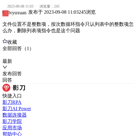
2023-09-08 11:03
·
浏览量：
245
发布于
2023-09-08 11:03
245
浏览
lvyuxuan
l
文件位置不是整数项，按次数循环指令只认列表中的整数项怎
么办，删除列表项指令也是这个问题
收藏
全部
回答
（
1
）
最新
发布
回答
回答
快捷入口
影刀RPA
影刀AI Power
数据连接器
影刀学院
应用市场
帮助中心