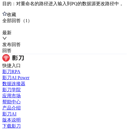
目的：对重命名的路径进入输入到PQ的数据源更改路径中，
收藏
全部
回答
（
1
）
最新
发布
回答
回答
快捷入口
影刀RPA
影刀AI Power
数据连接器
影刀学院
应用市场
帮助中心
产品介绍
影刀AI
版本说明
下载影刀