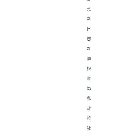
更
新
日
志
新
闻
报
道
隐
私
政
策
社