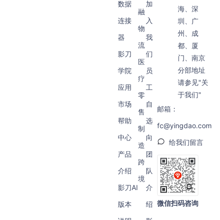
数据
加
海、深
融
连接
入
圳、广
物
州、成
器
我
流
都、厦
影刀
们
门、南京
医
分部地址
学院
员
疗
请参见"关
应用
工
于我们"
零
市场
自
邮箱：
售
帮助
选
fc@yingdao.com
制
中心
向
给我们留言
造
产品
团
跨
介绍
队
境
影刀AI
介
微信扫码咨询
版本
绍