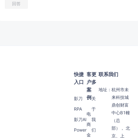
回答
快捷
客
更
联系我们
入口
户
多
案
地址：
杭州市未
例
来科技城
影刀
关
鼎创财富
RPA
于
中心B1幢
电
影刀AI
我
（总
商
部）， 北
Power
们
金
京、上