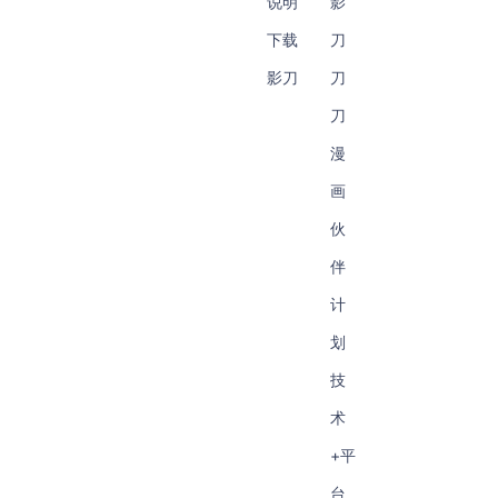
说明
影
下载
刀
影刀
刀
刀
漫
画
伙
伴
计
划
技
术
+平
台