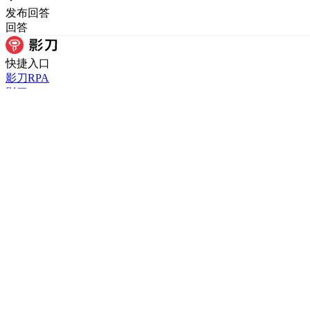
发布
回答
回答
快捷入口
影刀RPA
影刀AI Power
数据连接器
影刀学院
应用市场
帮助中心
产品介绍
影刀AI
版本说明
下载影刀
客户案例
电商
金融
物流
医疗
零售