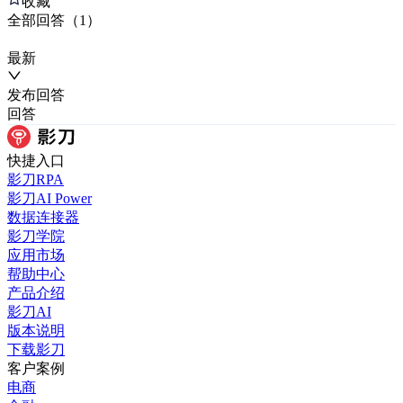
收藏
全部
回答
（
1
）
最新
发布
回答
回答
快捷入口
影刀RPA
影刀AI Power
数据连接器
影刀学院
应用市场
帮助中心
产品介绍
影刀AI
版本说明
下载影刀
客户案例
电商