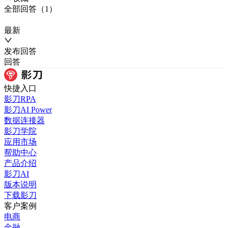
全部
回答
（
1
）
最新
发布
回答
回答
快捷入口
影刀RPA
影刀AI Power
数据连接器
影刀学院
应用市场
帮助中心
产品介绍
影刀AI
版本说明
下载影刀
客户案例
电商
金融