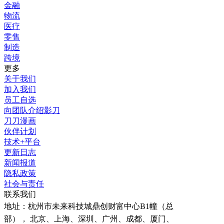
金融
物流
医疗
零售
制造
跨境
更多
关于我们
加入我们
员工自选
向团队介绍影刀
刀刀漫画
伙伴计划
技术+平台
更新日志
新闻报道
隐私政策
社会与责任
联系我们
地址：
杭州市未来科技城鼎创财富中心B1幢（总
部）， 北京、上海、深圳、广州、成都、厦门、