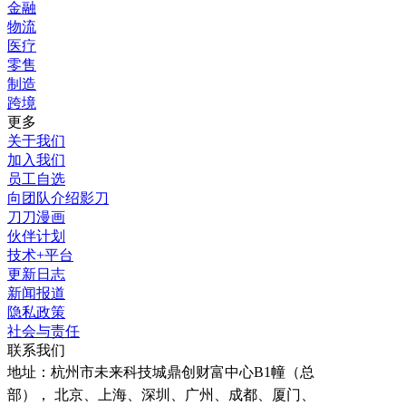
金融
物流
医疗
零售
制造
跨境
更多
关于我们
加入我们
员工自选
向团队介绍影刀
刀刀漫画
伙伴计划
技术+平台
更新日志
新闻报道
隐私政策
社会与责任
联系我们
地址：
杭州市未来科技城鼎创财富中心B1幢（总
部）， 北京、上海、深圳、广州、成都、厦门、