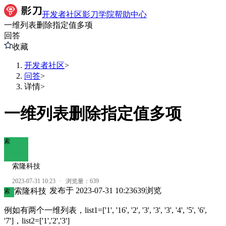
开发者社区
影刀学院
帮助中心
一维列表删除指定值多项
回答
收藏
开发者社区
>
问答
>
详情
>
一维列表删除指定值多项
索
索隆科技
2023-07-31 10:23
·
浏览量：
639
发布于
2023-07-31 10:23
639
浏览
索隆科技
索
例如有两个一维列表，list1=['1', '16', '2', '3', '3', '3', '4', '5', '6',
'7']，list2=['1','2','3']