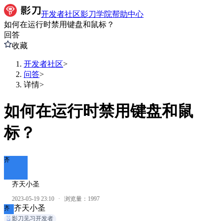
开发者社区
影刀学院
帮助中心
如何在运行时禁用键盘和鼠标？
回答
收藏
开发者社区
>
问答
>
详情
>
如何在运行时禁用键盘和鼠
标？
齐
齐天小圣
2023-05-19 23:10
·
浏览量：
1997
齐天小圣
齐
影刀见习开发者