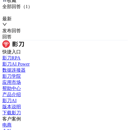
收藏
全部
回答
（
1
）
最新
发布
回答
回答
快捷入口
影刀RPA
影刀AI Power
数据连接器
影刀学院
应用市场
帮助中心
产品介绍
影刀AI
版本说明
下载影刀
客户案例
电商