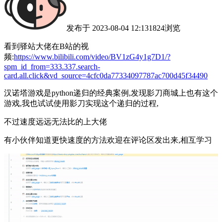
发布于
2023-08-04 12:13
1824
浏览
看到驿站大佬在B站的视
频:
https://www.bilibili.com/video/BV1zG4y1g7D1/?
spm_id_from=333.337.search-
card.all.click&vd_source=4cfc0da77334097787ac700d45f34490
汉诺塔游戏是python递归的经典案例,发现影刀商城上也有这个
游戏,我也试试使用影刀实现这个递归的过程,
不过速度远远无法比的上大佬
有小伙伴知道更快速度的方法欢迎在评论区发出来,相互学习