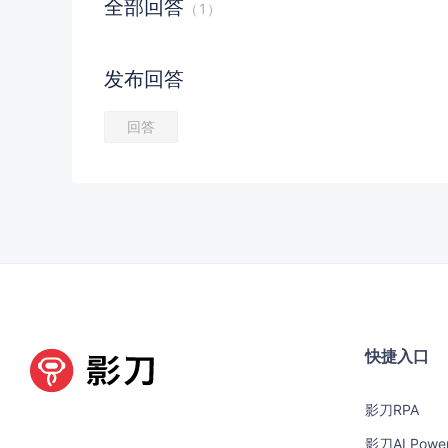
全部
回答
（
1
）
发布
回答
回答
快捷入口
影刀RPA
影刀AI Powe