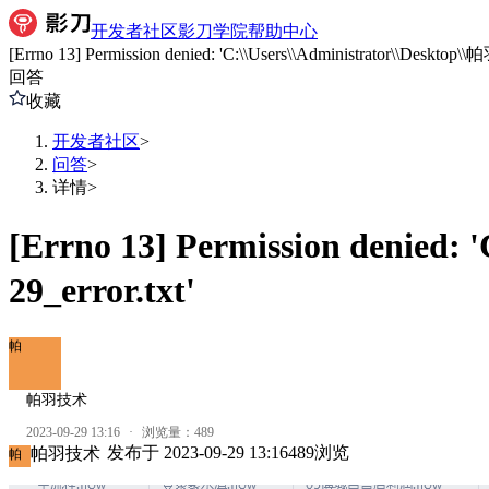
开发者社区
影刀学院
帮助中心
[Errno 13] Permission denied: 'C:\\Users\\Administrator\\Desktop\\
回答
收藏
开发者社区
>
问答
>
详情
>
[Errno 13] Permission denied:
29_error.txt'
帕
帕羽技术
2023-09-29 13:16
·
浏览量：
489
发布于
2023-09-29 13:16
489
浏览
帕羽技术
帕