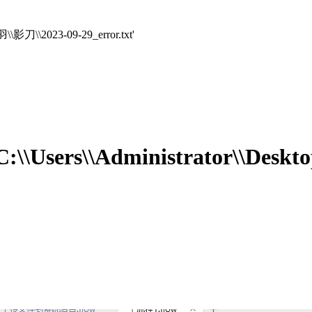
帕羽\\影刀\\2023-09-29_error.txt'
 'C:\\Users\\Administrator\\Des