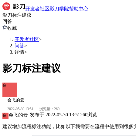
开发者社区
影刀学院
帮助中心
影刀标注建议
回答
收藏
开发者社区
>
问答
>
详情
>
影刀标注建议
会
会飞的云
2022-05-30 13:51
·
浏览量：
260
发布于
2022-05-30 13:51
260
浏览
会飞的云
会
建议增加流程标注功能，比如以下我需要在流程中使用到很多文