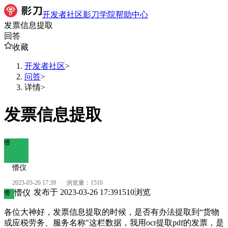
开发者社区
影刀学院
帮助中心
发票信息提取
回答
收藏
开发者社区
>
问答
>
详情
>
发票信息提取
懵
懵仪
2023-03-26 17:39
·
浏览量：
1510
发布于
2023-03-26 17:39
1510
浏览
懵仪
懵
各位大神好，发票信息提取的时候，是否有办法提取到“货物
或应税劳务、服务名称"这栏数据，我用ocr提取pdf的发票，是