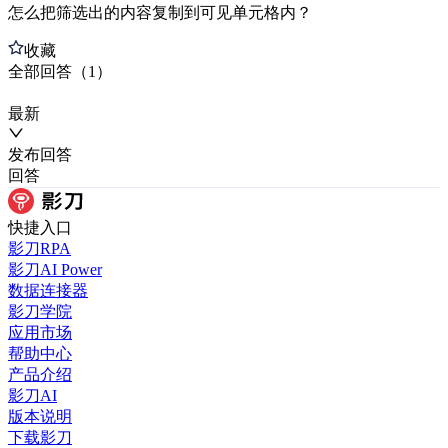
怎么把筛选出的内容复制到可见单元格内？
收藏
全部
回答
（
1
）
最新
发布
回答
回答
快捷入口
影刀RPA
影刀AI Power
数据连接器
影刀学院
应用市场
帮助中心
产品介绍
影刀AI
版本说明
下载影刀