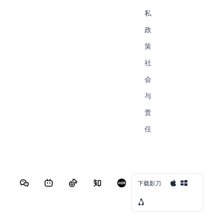
私
政
策
社
会
与
责
任
下载影刀