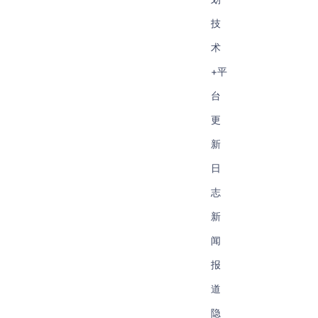
技
术
+平
台
更
新
日
志
新
闻
报
道
隐