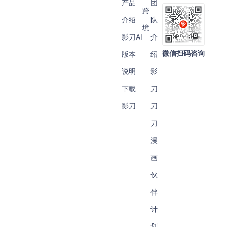
产品
团
跨
介绍
队
境
影刀AI
介
微信扫码咨询
版本
绍
说明
影
下载
刀
影刀
刀
刀
漫
画
伙
伴
计
划