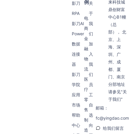
例
来科技城
影刀
关
鼎创财富
RPA
于
中心B1幢
电
影刀AI
我
（总
商
部）， 北
Power
们
金
京、上
数据
加
海、深
融
连接
入
圳、广
物
州、成
器
我
流
都、厦
影刀
们
门、南京
医
分部地址
学院
员
疗
请参见"关
应用
工
于我们"
零
市场
自
邮箱：
售
帮助
选
fc@yingdao.com
制
中心
向
给我们留言
造