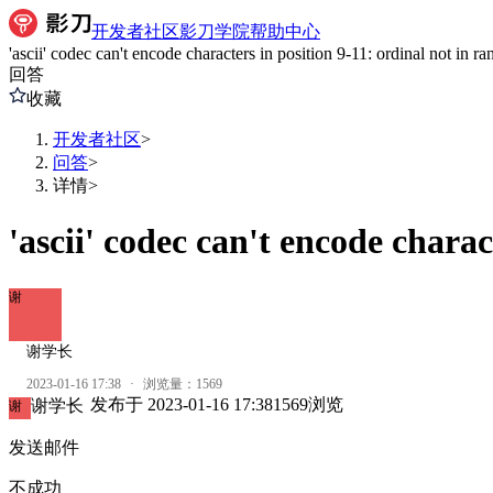
开发者社区
影刀学院
帮助中心
'ascii' codec can't encode characters in position 9-11: ordinal not in r
回答
收藏
开发者社区
>
问答
>
详情
>
'ascii' codec can't encode charac
谢
谢学长
2023-01-16 17:38
·
浏览量：
1569
发布于
2023-01-16 17:38
1569
浏览
谢学长
谢
发送邮件
不成功