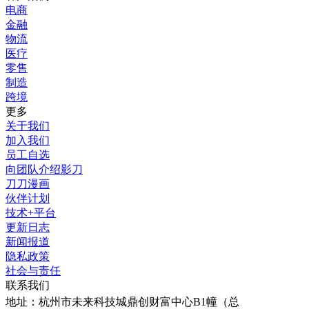
电商
金融
物流
医疗
零售
制造
跨境
更多
关于我们
加入我们
员工自选
向团队介绍影刀
刀刀漫画
伙伴计划
技术+平台
更新日志
新闻报道
隐私政策
社会与责任
联系我们
地址：
杭州市未来科技城鼎创财富中心B1幢（总