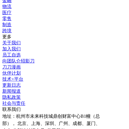
金融
物流
医疗
零售
制造
跨境
更多
关于我们
加入我们
员工自选
向团队介绍影刀
刀刀漫画
伙伴计划
技术+平台
更新日志
新闻报道
隐私政策
社会与责任
联系我们
地址：
杭州市未来科技城鼎创财富中心B1幢（总
部）， 北京、上海、深圳、广州、成都、厦门、