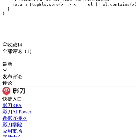
    return !topEls.some(x => x === el || el.contains(x)
  }

}
收藏
14
全部
评论
（
1
）
最新
发布
评论
评论
快捷入口
影刀RPA
影刀AI Power
数据连接器
影刀学院
应用市场