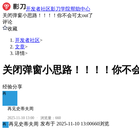
开发者社区
影刀学院
帮助中心
关闭弹窗小思路！！！！你不会可太out了
评论
收藏
开发者社区
>
文章
>
详情
>
关闭弹窗小思路！！！！你不会
经验分享
再
再见史蒂夫周
2025-11-10 13:00
·
浏览量：
660
发布于
2025-11-10 13:00
660
浏览
再见史蒂夫周
再