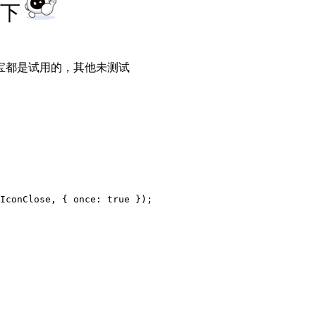
点下
和淘宝都是试用的，其他未测试
IconClose, { once: true });
