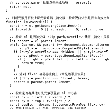
    // console.warn('批量点击未成功项:', errors);

    return null;

  }

  // 判断元素是否被上层元素遮挡（简化版：检查视口矩形是否有有效交集
  function isCovered(el) {

    const r = el.getBoundingClientRect();

    if (r.width === 0 || r.height === 0) return true;

    // 检查 el 是否被父级 clip-path/overflow 裁剪（简化：只看
    let parent = el.parentElement;

    while (parent && parent !== document.documentElemen
      const pStyle = window.getComputedStyle(parent);

      if (pStyle.overflow === 'hidden' || pStyle.overfl
        const pRect = parent.getBoundingClientRect();

        if (r.right < pRect.left || r.left > pRect.righ
          return true;

        }

      }

      // 遇到 fixed 容器停止向上（常见遮罩层场景）

      if (pStyle.position === 'fixed') break;

      parent = parent.parentElement;

    }

    // 检查是否有其他可见元素覆盖在 el 中心点

    const cx = r.left + r.width / 2;

    const cy = r.top + r.height / 2;

    const topEls = document.elementsFromPoint(cx, cy);

    // 若最上层不是 el 自身，或其祖先，则认为被遮挡
