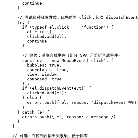
        continue;

      }

      // 尝试多种触发方式，优先原生 click，其次 dispatchEvent

      try {

        if (typeof el.click === 'function') {

          el.click();

          clicked.add(el);

          continue;

        }

        // 降级：派发合成事件（部分 SPA 只监听合成事件）

        const evt = new MouseEvent('click', {

          bubbles: true,

          cancelable: true,

          view: window,

          composed: true

        });

        if (el.dispatchEvent(evt)) {

          clicked.add(el);

        } else {

          errors.push({ el, reason: 'dispatchEvent 被阻止
        }

      } catch (e) {

        errors.push({ el, reason: e.message });

      }

    }

    // 可选：在控制台输出失败项，便于排查
