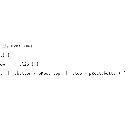
）

祖先 overflow）

t) {

ow === 'clip') {

t || r.bottom < pRect.top || r.top > pRect.bottom) {
