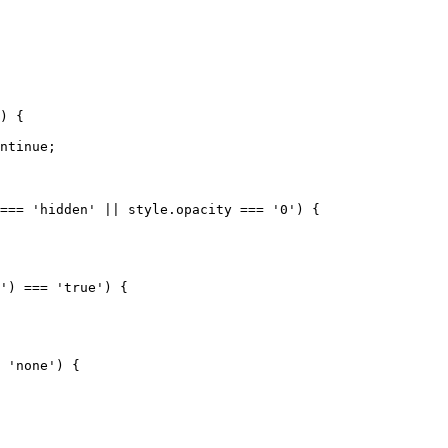
) {

ntinue;

=== 'hidden' || style.opacity === '0') {

') === 'true') {

 'none') {
