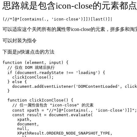
思路就是包含icon-close的元素都
(//*[@*[contains(., 'icon-close')]])[last()]|
可以适应这个关闭所有的属性带icon-close的元素，拼多多
可以封装为指令
下面是js快速点击的方法
function (element, input) {

  // 仅在 DOM 就绪后执行

  if (document.readyState !== 'loading') {

    clickIconClose();

  } else {

    document.addEventListener('DOMContentLoaded', click
  }

  function clickIconClose() {

    // 任一属性值包含 "icon-close" 的元素

    const xpath = "//*[@*[contains(., 'icon-close')]]";

    const result = document.evaluate(

      xpath,

      document,

      null,

      XPathResult.ORDERED_NODE_SNAPSHOT_TYPE,
