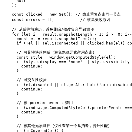
      null

    );

    const clicked = new Set(); // 防止重复点击同一节点

    const errors = [];           // 收集失败原因

    // 从后往前遍历，避免删除/修改集合导致漏项

    for (let i = result.snapshotLength - 1; i >= 0; i--
      const el = result.snapshotItem(i);

      if (!el || !el.isConnected || clicked.has(el)) co
      // 可见性快速判断（避免隐藏元素占用点击）

      const style = window.getComputedStyle(el);

      if (style.display === 'none' || style.visibility 
        continue;

      }

      // 可交互性校验

      if (el.disabled || el.getAttribute('aria-disabled
        continue;

      }

      // 被 pointer-events 禁用

      if (window.getComputedStyle(el).pointerEvents ===
        continue;

      }

      // 被其他元素遮挡（仅检查第一个遮挡者，提升性能）

      if (isCovered(el)) {
