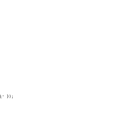
' });
