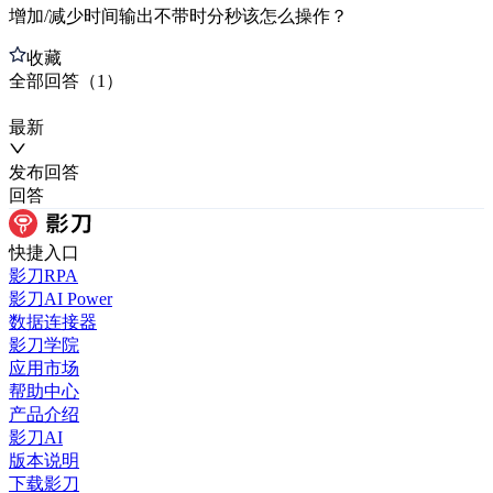
增加/减少时间输出不带时分秒该怎么操作？
收藏
全部
回答
（
1
）
最新
发布
回答
回答
快捷入口
影刀RPA
影刀AI Power
数据连接器
影刀学院
应用市场
帮助中心
产品介绍
影刀AI
版本说明
下载影刀