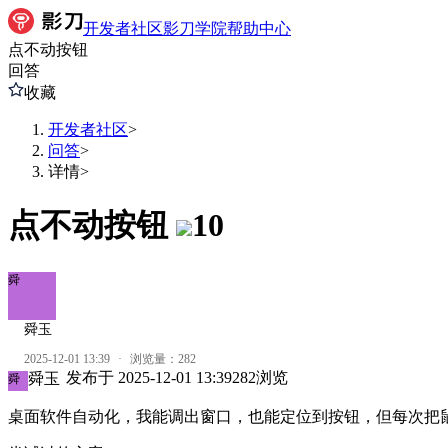
开发者社区
影刀学院
帮助中心
点不动按钮
回答
收藏
开发者社区
>
问答
>
详情
>
点不动按钮
10
舜
舜玉
2025-12-01 13:39
·
浏览量：
282
发布于
2025-12-01 13:39
282
浏览
舜玉
舜
桌面软件自动化，我能调出窗口，也能定位到按钮，但每次把