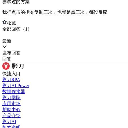
尝试过的方案
我把点击的指令复制三次，也就是点三次，都没反应
收藏
全部
回答
（
1
）
最新
发布
回答
回答
快捷入口
影刀RPA
影刀AI Power
数据连接器
影刀学院
应用市场
帮助中心
产品介绍
影刀AI
版本说明