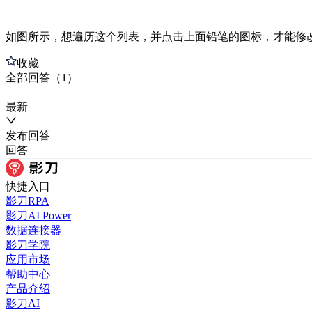
如图所示，想遍历这个列表，并点击上面铅笔的图标，才能修
收藏
全部
回答
（
1
）
最新
发布
回答
回答
快捷入口
影刀RPA
影刀AI Power
数据连接器
影刀学院
应用市场
帮助中心
产品介绍
影刀AI