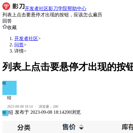
开发者社区
影刀学院
帮助中心
列表上点击要悬停才出现的按钮，应该怎么遍历
回答
收藏
开发者社区
>
问答
>
详情
>
列表上点击要悬停才出现的按
绍
绍
2023-09-08 18:14
·
浏览量：
200
发布于
2023-09-08 18:14
200
浏览
绍
绍