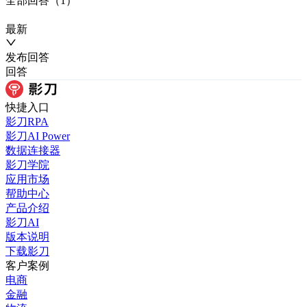
全部
回答
（
1
）
最新
发布
回答
回答
快捷入口
影刀RPA
影刀AI Power
数据连接器
影刀学院
应用市场
帮助中心
产品介绍
影刀AI
版本说明
下载影刀
客户案例
电商
金融