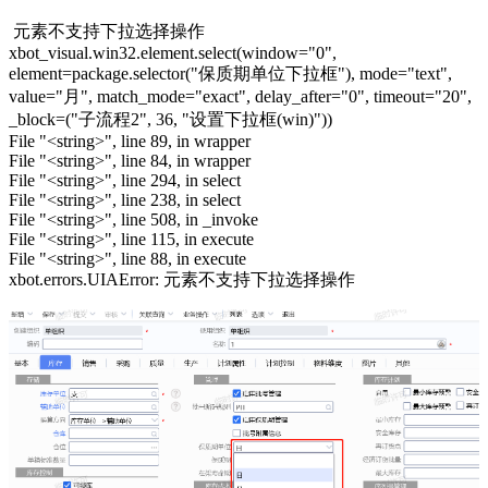
元素不支持下拉选择操作
xbot_visual.win32.element.select(window="0",
element=package.selector("保质期单位下拉框"), mode="text",
value="月", match_mode="exact", delay_after="0", timeout="20",
_block=("子流程2", 36, "设置下拉框(win)"))
File "<string>", line 89, in wrapper
File "<string>", line 84, in wrapper
File "<string>", line 294, in select
File "<string>", line 238, in select
File "<string>", line 508, in _invoke
File "<string>", line 115, in execute
File "<string>", line 88, in execute
xbot.errors.UIAError: 元素不支持下拉选择操作