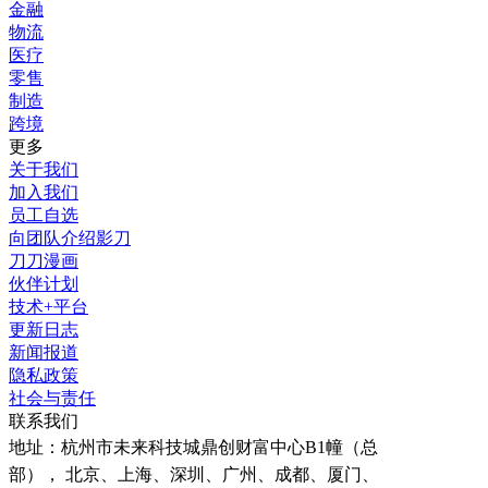
金融
物流
医疗
零售
制造
跨境
更多
关于我们
加入我们
员工自选
向团队介绍影刀
刀刀漫画
伙伴计划
技术+平台
更新日志
新闻报道
隐私政策
社会与责任
联系我们
地址：
杭州市未来科技城鼎创财富中心B1幢（总
部）， 北京、上海、深圳、广州、成都、厦门、