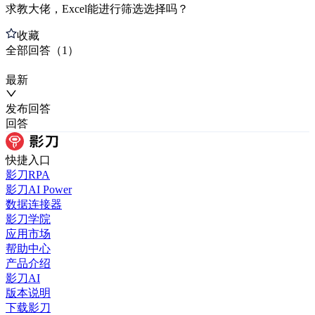
求教大佬，Excel能进行筛选选择吗？
收藏
全部
回答
（
1
）
最新
发布
回答
回答
快捷入口
影刀RPA
影刀AI Power
数据连接器
影刀学院
应用市场
帮助中心
产品介绍
影刀AI
版本说明
下载影刀