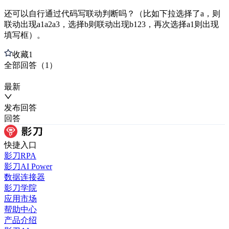
还可以自行通过代码写联动判断吗？（比如下拉选择了a，则
联动出现a1a2a3，选择b则联动出现b123，再次选择a1则出现
填写框）。
收藏
1
全部
回答
（
1
）
最新
发布
回答
回答
快捷入口
影刀RPA
影刀AI Power
数据连接器
影刀学院
应用市场
帮助中心
产品介绍