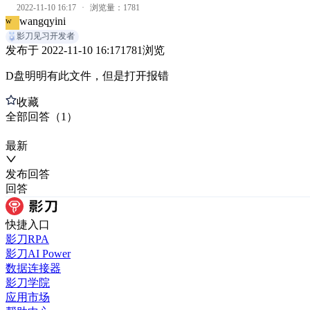
2022-11-10 16:17
·
浏览量：
1781
wangqyini
w
影刀见习开发者
发布于
2022-11-10 16:17
1781
浏览
D盘明明有此文件，但是打开报错
收藏
全部
回答
（
1
）
最新
发布
回答
回答
快捷入口
影刀RPA
影刀AI Power
数据连接器
影刀学院
应用市场