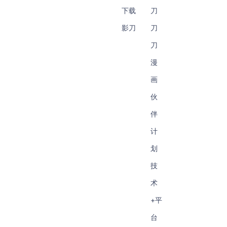
下载
刀
影刀
刀
刀
漫
画
伙
伴
计
划
技
术
+平
台