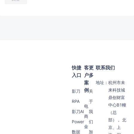
快捷
客
更
联系我们
入口
户
多
案
地址：
杭州市未
例
来科技城
影刀
关
鼎创财富
RPA
于
中心B1幢
电
影刀AI
我
（总
商
部）， 北
Power
们
金
京、上
数据
加