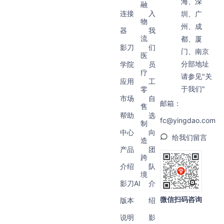
海、深
融
连接
入
圳、广
物
州、成
器
我
流
都、厦
影刀
们
门、南京
医
分部地址
学院
员
疗
请参见"关
应用
工
于我们"
零
市场
自
邮箱：
售
帮助
选
fc@yingdao.com
制
中心
向
给我们留言
造
产品
团
跨
介绍
队
境
影刀AI
介
微信扫码咨询
版本
绍
说明
影