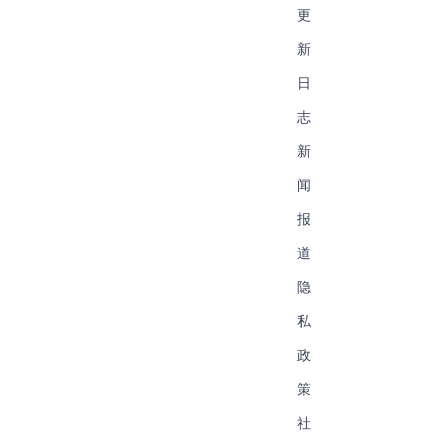
更
新
日
志
新
闻
报
道
隐
私
政
策
社