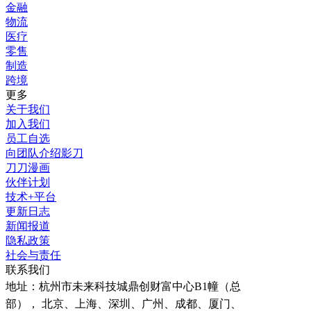
金融
物流
医疗
零售
制造
跨境
更多
关于我们
加入我们
员工自选
向团队介绍影刀
刀刀漫画
伙伴计划
技术+平台
更新日志
新闻报道
隐私政策
社会与责任
联系我们
地址：
杭州市未来科技城鼎创财富中心B1幢（总
部）， 北京、上海、深圳、广州、成都、厦门、