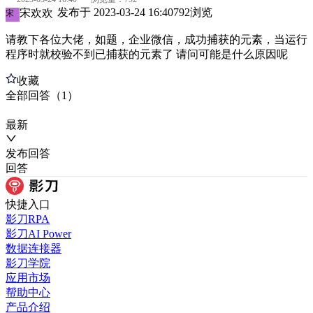
发布于
2023-03-24 16:40
792
浏览
宋欢欢
宋
请教下各位大佬，如题，企业微信，成功捕获的元素，当运行
程序时就校验不到已捕获的元素了 请问可能是什么原因呢
收藏
全部
回答
（
1
）
最新
发布
回答
回答
快捷入口
影刀RPA
影刀AI Power
数据连接器
影刀学院
应用市场
帮助中心
产品介绍