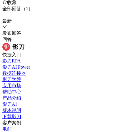
收藏
全部
回答
（
1
）
最新
发布
回答
回答
快捷入口
影刀RPA
影刀AI Power
数据连接器
影刀学院
应用市场
帮助中心
产品介绍
影刀AI
版本说明
下载影刀
客户案例
电商