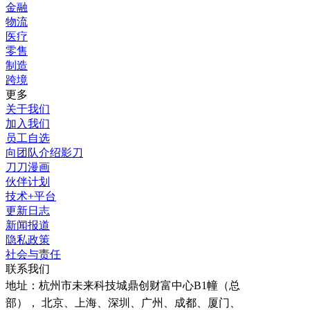
金融
物流
医疗
零售
制造
跨境
更多
关于我们
加入我们
员工自选
向团队介绍影刀
刀刀漫画
伙伴计划
技术+平台
更新日志
新闻报道
隐私政策
社会与责任
联系我们
地址：
杭州市未来科技城鼎创财富中心B1幢（总
部）， 北京、上海、深圳、广州、成都、厦门、