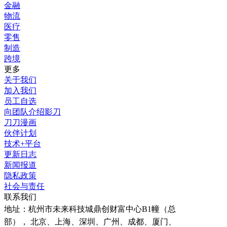
金融
物流
医疗
零售
制造
跨境
更多
关于我们
加入我们
员工自选
向团队介绍影刀
刀刀漫画
伙伴计划
技术+平台
更新日志
新闻报道
隐私政策
社会与责任
联系我们
地址：
杭州市未来科技城鼎创财富中心B1幢（总
部）， 北京、上海、深圳、广州、成都、厦门、