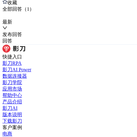
收藏
全部
回答
（
1
）
最新
发布
回答
回答
快捷入口
影刀RPA
影刀AI Power
数据连接器
影刀学院
应用市场
帮助中心
产品介绍
影刀AI
版本说明
下载影刀
客户案例
电商