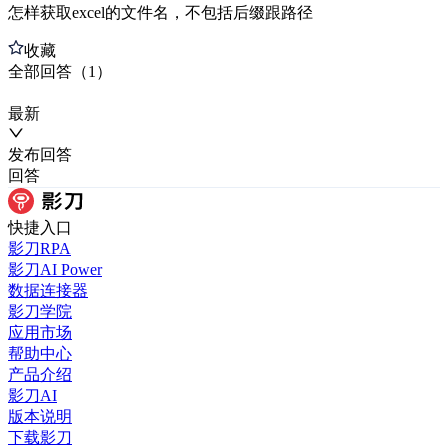
怎样获取excel的文件名，不包括后缀跟路径
收藏
全部
回答
（
1
）
最新
发布
回答
回答
快捷入口
影刀RPA
影刀AI Power
数据连接器
影刀学院
应用市场
帮助中心
产品介绍
影刀AI
版本说明
下载影刀