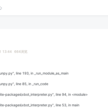
心
1 13:44
664
浏览
unpy.py", line 193, in _run_module_as_main
npy.py", line 85, in _run_code
te-packages\xbot_interpreter.py", line 94, in <module>
e-packages\xbot_interpreter.py", line 53, in main