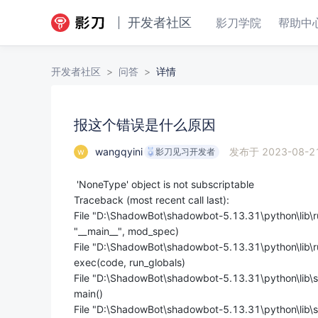
开发者社区
影刀学院
帮助中
开发者社区
>
问答
>
详情
报这个错误是什么原因
报这个错误是什么原因
wangqyini
发布于
2023-08-2
w
影刀见习开发者
'NoneType' object is not subscriptable
Traceback (most recent call last):
File "D:\ShadowBot\shadowbot-5.13.31\python\lib\r
"__main__", mod_spec)
File "D:\ShadowBot\shadowbot-5.13.31\python\lib\ru
exec(code, run_globals)
File "D:\ShadowBot\shadowbot-5.13.31\python\lib\si
main()
File "D:\ShadowBot\shadowbot-5.13.31\python\lib\sit