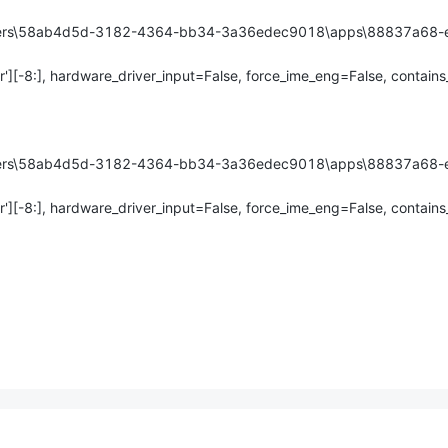
\users\58ab4d5d-3182-4364-bb34-3a36edec9018\apps\88837a68-
'][-8:], hardware_driver_input=False, force_ime_eng=False, contain
\users\58ab4d5d-3182-4364-bb34-3a36edec9018\apps\88837a68-
'][-8:], hardware_driver_input=False, force_ime_eng=False, contain