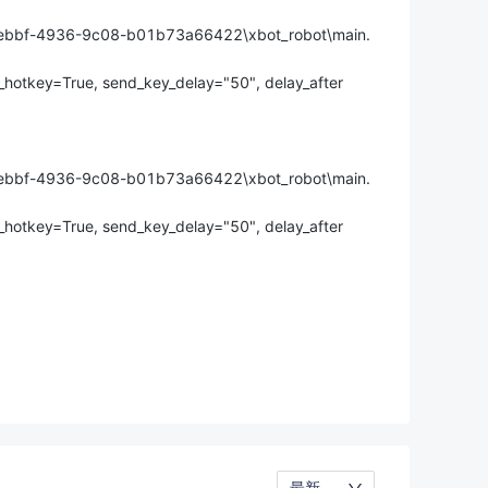
ebbf-4936-9c08-b01b73a66422\xbot_robot\main.
s_hotkey=True, send_key_delay="50", delay_after
ebbf-4936-9c08-b01b73a66422\xbot_robot\main.
s_hotkey=True, send_key_delay="50", delay_after
最新