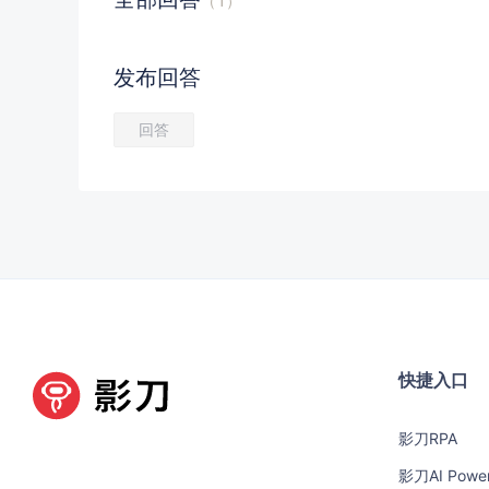
（
1
）
发布
回答
回答
快捷入口
影刀RPA
影刀AI Powe