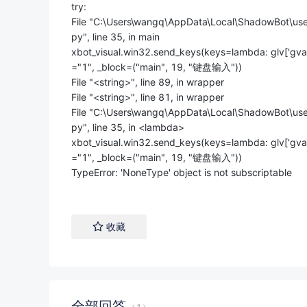
try:
File "C:\Users\wangq\AppData\Local\ShadowBot
py", line 35, in main
xbot_visual.win32.send_keys(keys=lambda: glv['gvar
="1", _block=("main", 19, "键盘输入"))
File "<string>", line 89, in wrapper
File "<string>", line 81, in wrapper
File "C:\Users\wangq\AppData\Local\ShadowBot
py", line 35, in <lambda>
xbot_visual.win32.send_keys(keys=lambda: glv['gvar
="1", _block=("main", 19, "键盘输入"))
TypeError: 'NoneType' object is not subscriptable
收藏
全部
回答