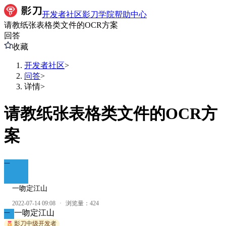
开发者社区
影刀学院
帮助中心
请教纸张表格类文件的OCR方案
回答
收藏
开发者社区
>
问答
>
详情
>
请教纸张表格类文件的OCR方
案
一
一吻定江山
2022-07-14 09:08
·
浏览量：
424
一吻定江山
一
影刀中级开发者