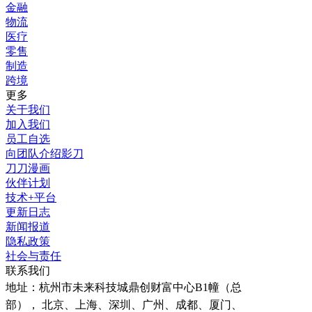
金融
物流
医疗
零售
制造
跨境
更多
关于我们
加入我们
员工自选
向团队介绍影刀
刀刀漫画
伙伴计划
技术+平台
更新日志
新闻报道
隐私政策
社会与责任
联系我们
地址：
杭州市未来科技城鼎创财富中心B1幢（总
部）， 北京、上海、深圳、广州、成都、厦门、