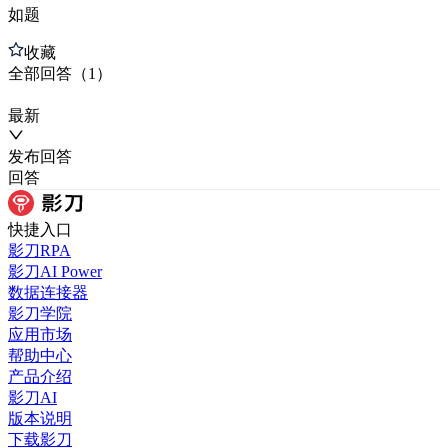
如题
收藏
全部
回答
（
1
）
最新
发布
回答
回答
快捷入口
影刀RPA
影刀AI Power
数据连接器
影刀学院
应用市场
帮助中心
产品介绍
影刀AI
版本说明
下载影刀