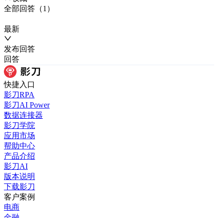
全部
回答
（
1
）
最新
发布
回答
回答
快捷入口
影刀RPA
影刀AI Power
数据连接器
影刀学院
应用市场
帮助中心
产品介绍
影刀AI
版本说明
下载影刀
客户案例
电商
金融