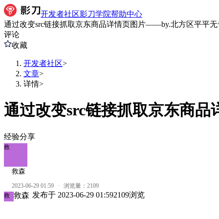
开发者社区
影刀学院
帮助中心
通过改变src链接抓取京东商品详情页图片——by.北方区平平
评论
收藏
开发者社区
>
文章
>
详情
>
通过改变src链接抓取京东商品
经验分享
救
救森
2023-06-29 01:59
·
浏览量：
2109
发布于
2023-06-29 01:59
2109
浏览
救森
救