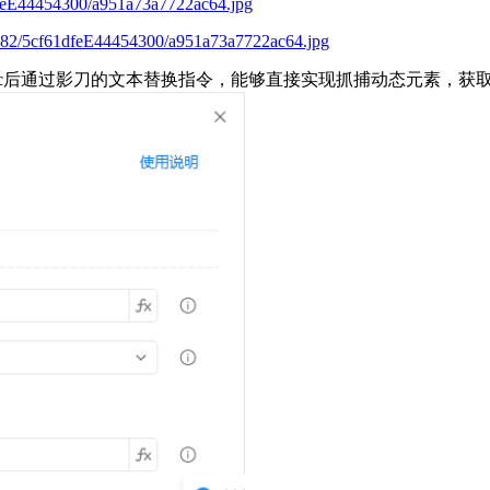
1dfeE44454300/a951a73a7722ac64.jpg
5782/5cf61dfeE44454300/a951a73a7722ac64.jpg
所以获取src后通过影刀的文本替换指令，能够直接实现抓捕动态元素，获