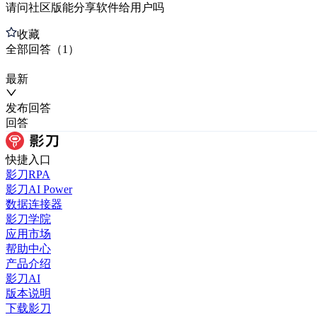
请问社区版能分享软件给用户吗
收藏
全部
回答
（
1
）
最新
发布
回答
回答
快捷入口
影刀RPA
影刀AI Power
数据连接器
影刀学院
应用市场
帮助中心
产品介绍
影刀AI
版本说明
下载影刀