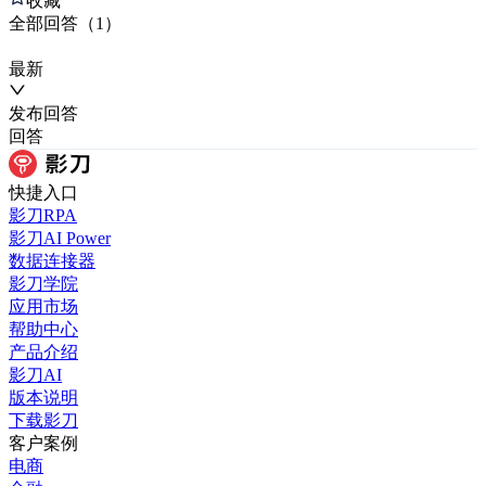
收藏
全部
回答
（
1
）
最新
发布
回答
回答
快捷入口
影刀RPA
影刀AI Power
数据连接器
影刀学院
应用市场
帮助中心
产品介绍
影刀AI
版本说明
下载影刀
客户案例
电商