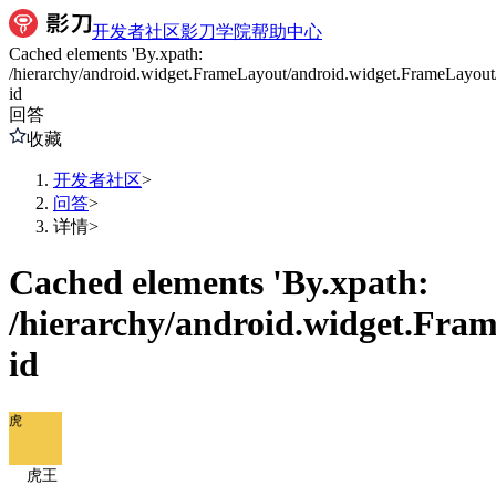
开发者社区
影刀学院
帮助中心
Cached elements 'By.xpath:
/hierarchy/android.widget.FrameLayout/android.widget.FrameLayout
id
回答
收藏
开发者社区
>
问答
>
详情
>
Cached elements 'By.xpath:
/hierarchy/android.widget.Fra
id
虎
虎王