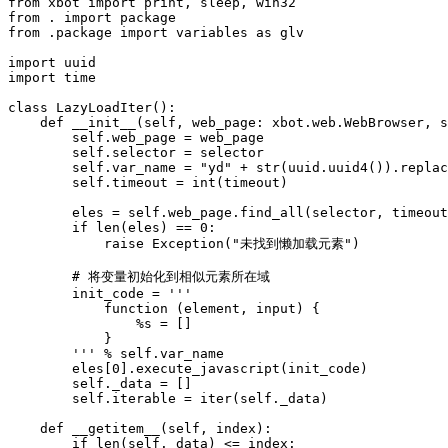
from xbot import print, sleep, win32

from . import package

from .package import variables as glv

import uuid

import time

class LazyLoadIter():

    def __init__(self, web_page: xbot.web.WebBrowser, s
        self.web_page = web_page

        self.selector = selector

        self.var_name = "yd" + str(uuid.uuid4()).replac
        self.timeout = int(timeout)

        eles = self.web_page.find_all(selector, timeout
        if len(eles) == 0:

            raise Exception("未找到懒加载元素")

        # 将变量初始化到相似元素所在域

        init_code = '''

            function (element, input) {

                %s = []

            }

        ''' % self.var_name

        eles[0].execute_javascript(init_code)

        self._data = []

        self.iterable = iter(self._data)

    def __getitem__(self, index):

        if len(self._data) <= index:
