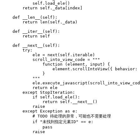
            self.load_ele()

        return self._data[index]

    def __len__(self):

        return len(self._data)

    def __iter__(self):

        return self

    def __next__(self):

        try:

            ele = next(self.iterable)

            scroll_into_view_code = """

                function (element, input) {

                    element.scrollIntoView({ behavior: 
                }               

            """

            ele.execute_javascript(scroll_into_view_cod
            return ele

        except StopIteration:

            if self.load_ele():

                return self.__next__()

            raise

        except Exception as e:

            # TODO 待处理的异常，可能也不需要处理

            if "未找到指定元素ID" == e:

                pass

            raise
