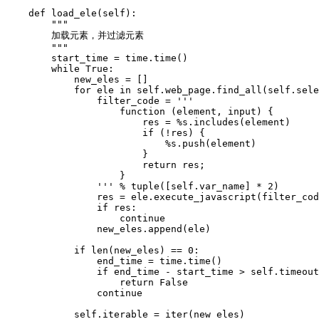
    def load_ele(self):

        """

        加载元素，并过滤元素

        """

        start_time = time.time()

        while True:

            new_eles = []

            for ele in self.web_page.find_all(self.sele
                filter_code = '''

                    function (element, input) {

                        res = %s.includes(element)

                        if (!res) {

                            %s.push(element)

                        }

                        return res;

                    }

                ''' % tuple([self.var_name] * 2)

                res = ele.execute_javascript(filter_cod
                if res:

                    continue

                new_eles.append(ele)

            if len(new_eles) == 0:

                end_time = time.time() 

                if end_time - start_time > self.timeout
                    return False

                continue

            self.iterable = iter(new_eles)
