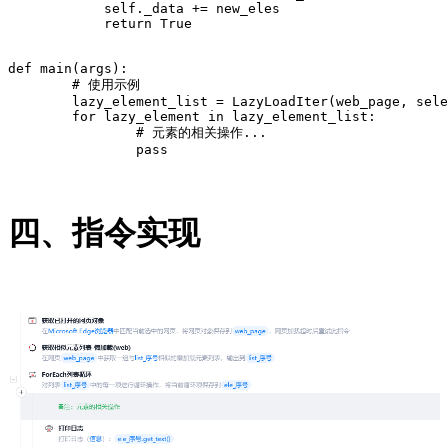
            self._data += new_eles

            return True

def main(args):

	# 使用示例

	lazy_element_list = LazyLoadIter(web_page, selector, timeout)

	for lazy_element in lazy_element_list:

		# 元素的相关操作...

四、指令实现